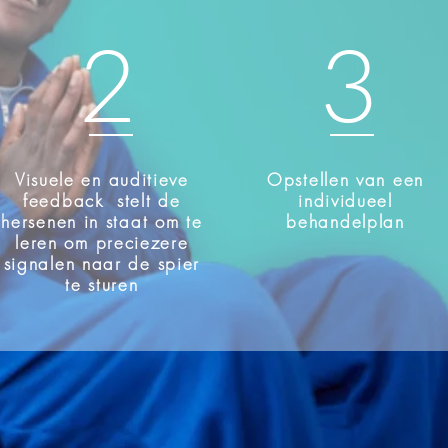
2
3
Visuele en auditieve
Opstellen van een
feedback stelt de
individueel
hersenen in staat om te
behandelplan
leren om preciezere
signalen naar de spier
te sturen