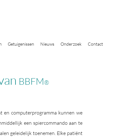
m
Getuigenissen
Nieuws
Onderzoek
Contact
van
BBFM
®
raat en computerprogramma kunnen we
onmiddellijk een spiercommando aan te
len geleidelijk toenemen. Elke patiënt