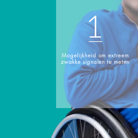
1
Mogelijkheid om extreem
zwakke signalen te meten