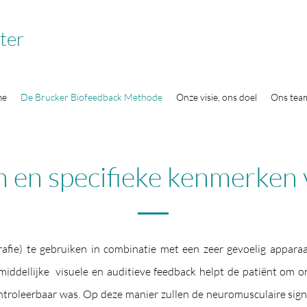
ter
me
De Brucker Biofeedback Methode
Onze visie, ons doel
Ons tea
 en specifieke kenmerken 
afie) te gebruiken in combinatie met een zeer gevoelig appa
middellijke visuele en auditieve feedback helpt de patiënt om 
ntroleerbaar was. Op deze manier zullen de neuromusculaire signa