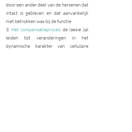
door een ander deel van de hersenen dat
intact is gebleven en dat aanvankelijk
niet betrokken was bij de functie
3.
Het compensatieproces
: de laesie zal
leiden tot veranderingen in het
dynamische karakter van cellulaire
interacties, en functioneel herstel zal
gebruik kunnen maken van deze
veranderingen in de relaties tussen
neuronale systemen.